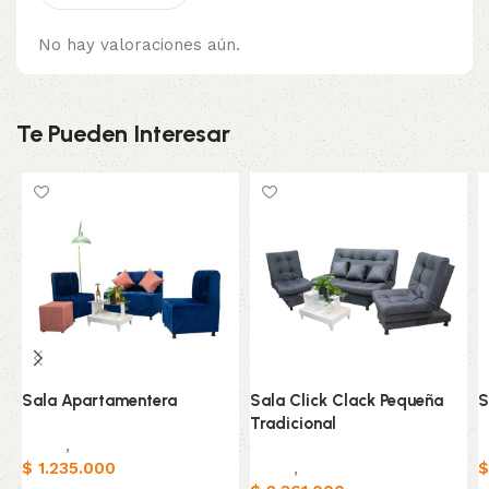
No hay valoraciones aún.
Te Pueden Interesar
Sala Apartamentera
Sala Click Clack Pequeña
S
Tradicional
Salas
,
Sofas
S
$
1.235.000
Salas
,
Sofas
$