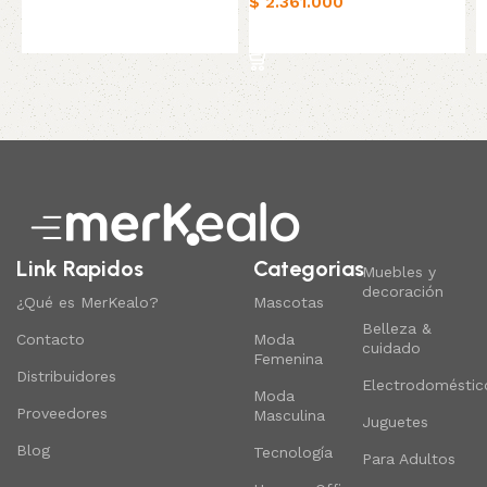
$
2.361.000
Añadir al carrito
Añadir al carrito
Read More
Link Rapidos
Categorias
Muebles y
decoración
¿Qué es MerKealo?
Mascotas
Belleza &
Contacto
Moda
cuidado
Femenina
Distribuidores
Electrodoméstic
Moda
Proveedores
Masculina
Juguetes
Blog
Tecnología
Para Adultos