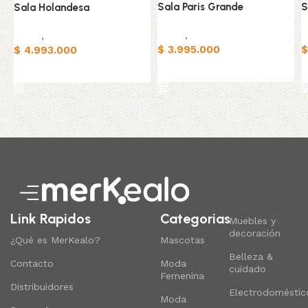
Sala Paris Grande
S
Sala Holandesa
Salas
,
Sofas
S
Salas
,
Sofas
$
3.995.000
$
$
4.993.000
Añadir al carrito
Añadir al carrito
Read More
Link Rapidos
Categorias
Muebles y
decoración
¿Qué es MerKealo?
Mascotas
Belleza &
Contacto
Moda
cuidado
Femenina
Distribuidores
Electrodoméstic
Moda