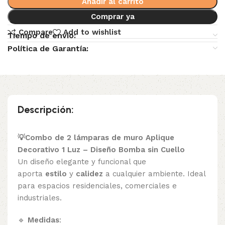
Añadir al carrito
Comprar ya
Compare
Add to wishlist
Tiempo de envio:
Política de Garantía:
Descripción:
💡Combo de 2 lámparas de muro Aplique
Decorativo 1 Luz – Diseño Bomba sin Cuello
Un diseño elegante y funcional que
aporta
estilo
y
calidez
a cualquier ambiente. Ideal
para espacios residenciales, comerciales e
industriales.
🔹
Medidas
: