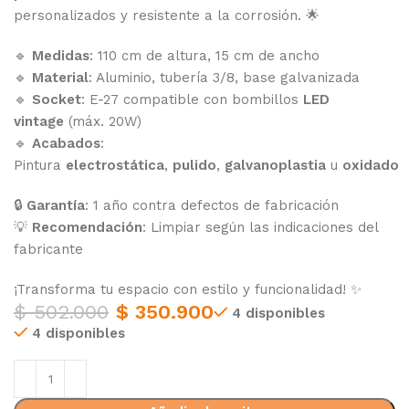
personalizados y resistente a la corrosión. 🌟
🔹
Medidas
: 110 cm de altura, 15 cm de ancho
🔹
Material
: Aluminio, tubería 3/8, base galvanizada
🔹
Socket
: E-27 compatible con bombillos
LED
vintage
(máx. 20W)
🔹
Acabados
:
Pintura
electrostática
,
pulido
,
galvanoplastia
u
oxidado
🔒
Garantía
: 1 año contra defectos de fabricación
💡
Recomendación
: Limpiar según las indicaciones del
fabricante
¡Transforma tu espacio con estilo y funcionalidad! ✨
$
502.000
$
350.900
4 disponibles
4 disponibles