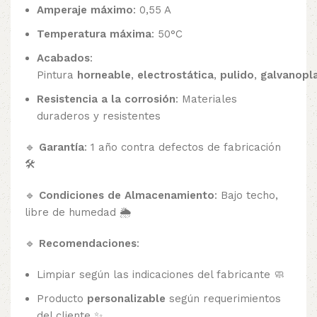
Amperaje máximo
: 0,55 A
Temperatura máxima
: 50°C
Acabados
:
Pintura
horneable
,
electrostática
,
pulido
,
galvanopla
Resistencia a la corrosión
: Materiales
duraderos y resistentes
🔹
Garantía
: 1 año contra defectos de fabricación
🛠️
🔹
Condiciones de Almacenamiento
: Bajo techo,
libre de humedad 🌦️
🔹
Recomendaciones
:
Limpiar según las indicaciones del fabricante 🧼
Producto
personalizable
según requerimientos
del cliente ✨