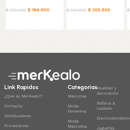
Hogar
Hogar
H
$
186.900
$
205.900
$
220.000
$
243.000
$
Añadir al carrito
Añadir al carrito
Read More
Link Rapidos
Categorias
Muebles y
decoración
¿Qué es MerKealo?
Mascotas
Belleza &
Contacto
Moda
cuidado
Femenina
Distribuidores
Electrodoméstic
Moda
Proveedores
Masculina
Juguetes