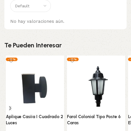
No hay valoraciones aún.
Te Pueden Interesar
-15%
-15%
Aplique Casiia I Cuadrado 2
Farol Colonial Tipo Poste 6
L
Luces
Caras
E