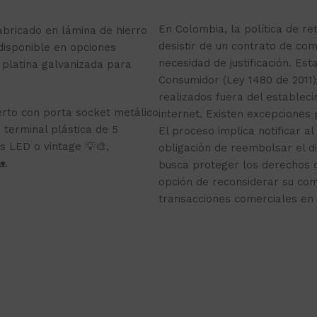
En Colombia, la política de r
abricado en lámina de hierro
desistir de un contrato de com
 disponible en opciones
necesidad de justificación. Est
 platina galvanizada para
Consumidor (Ley 1480 de 2011)
realizados fuera del estable
erto con porta socket metálico
internet. Existen excepciones
 terminal plástica de 5
El proceso implica notificar al
s LED o vintage 💡🎨,
obligación de reembolsar el d
.
busca proteger los derechos 
opción de reconsiderar su co
transacciones comerciales en 