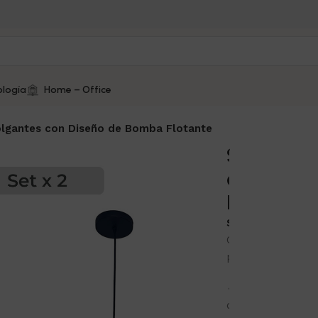
logía
Home – Office
olgantes con Diseño de Bomba Flotante
Set x2 Lá
colgantes
Bomba Fl
SKU:
DE012-2
Combo de 2 Lámpa
para bombilla fl
🔹 Material: Hier
durabilidad 🔩