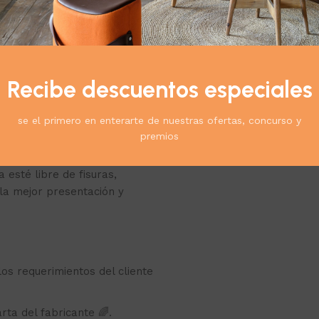
 a la corrosión 🌧️,
ormales.
Recibe descuentos especiales
entes libres de humedad para
se el primero en enterarte de nuestras ofertas, concurso y
premios
 esté libre de fisuras,
la mejor presentación y
os requerimientos del cliente
rta del fabricante 🌈.