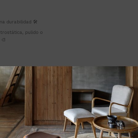
a durabilidad 🛠
rostática, pulido o
 🎨
D 💡
ial 🏢 e industrial 🏭