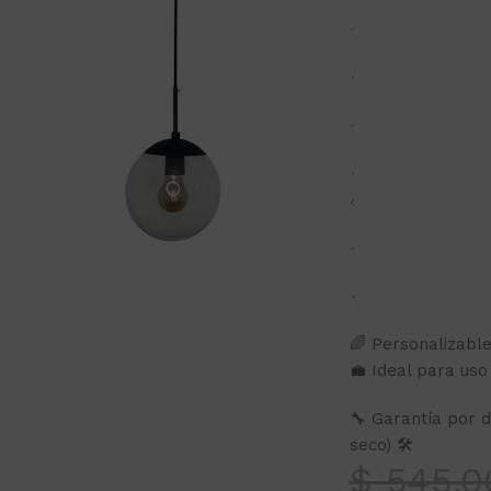
🔹 Cable: 1 metro
🔹 Socket de loza
🔹 Recomendada p
🔹 Medidas: Herr
📏
🔹 Potencia máxi
🔹 Resistencia a l
🌈 Personalizabl
💼 Ideal para uso 
🔧 Garantía por d
seco) 🛠
$
545.0