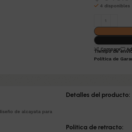
4 disponibles
Compare
Ad
Tiempo de envio
Política de Gara
Detalles del producto:
diseño de alcayata para
Política de retracto: