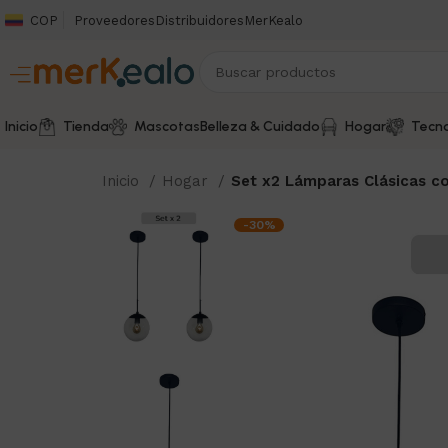
COP
Proveedores
Distribuidores
MerKealo
Inicio
Tienda
Mascotas
Belleza & Cuidado
Hogar
Tecno
Inicio
Hogar
Set x2 Lámparas Clásicas c
-30%