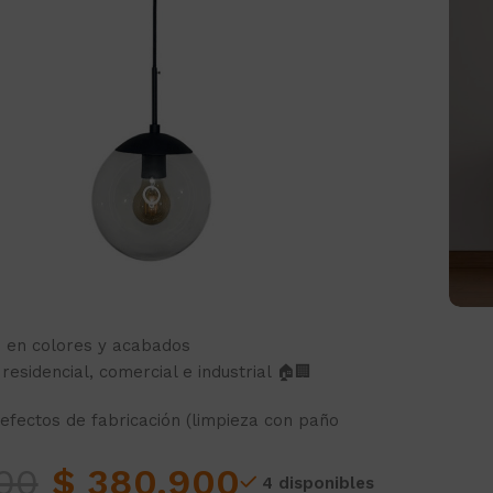
 (encauchetado o textil) 📏
 con rosca E-27 y 2 boquillas de seguridad ⚡
ara bombillas LED o vintage 💡🎨
aje 12 cm de diámetro, Base 13 cm de diámetro
ma: 80W (LED) ⚡
a corrosión 💧
e en colores y acabados
residencial, comercial e industrial 🏠🏢
efectos de fabricación (limpieza con paño
00
$
380.900
4 disponibles