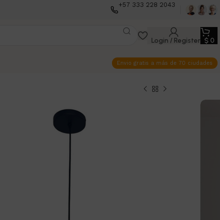
+57 333 228 2043
Login / Register
$
0
Envio gratis a más de 70 ciudades
mparas Clásicas
 con Diseño de
otante
ras de techo clásica con diseño de alcayata
otante 💡✨
ro cold rolled y galvanizado para mayor