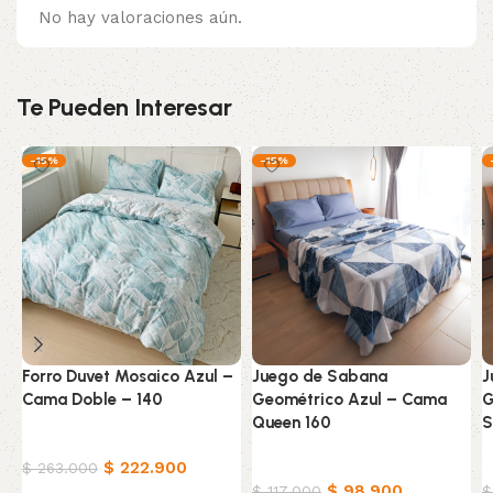
No hay valoraciones aún.
Te Pueden Interesar
-15%
-15%
Forro Duvet Mosaico Azul –
Juego de Sabana
J
Cama Doble – 140
Geométrico Azul – Cama
G
Queen 160
S
Ropa de cama
$
222.900
Ropa de cama
R
$
263.000
$
98.900
$
117.000
$