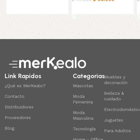
Añadir al carrito
Añadir al carrito
Read More
Link Rapidos
Categorias
Muebles y
decoración
¿Qué es MerKealo?
Mascotas
Belleza &
Contacto
Moda
cuidado
Femenina
Distribuidores
Electrodoméstic
Moda
Proveedores
Masculina
Juguetes
Blog
Tecnología
Para Adultos
Home - Office