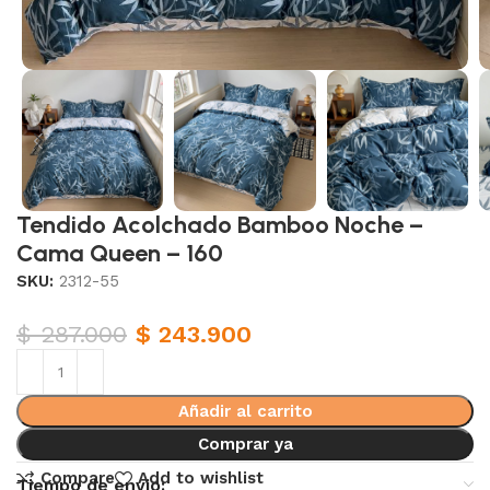
Tendido Acolchado Bamboo Noche –
Cama Queen – 160
SKU:
2312-55
$
287.000
$
243.900
Añadir al carrito
Comprar ya
Compare
Add to wishlist
Tiempo de envio: