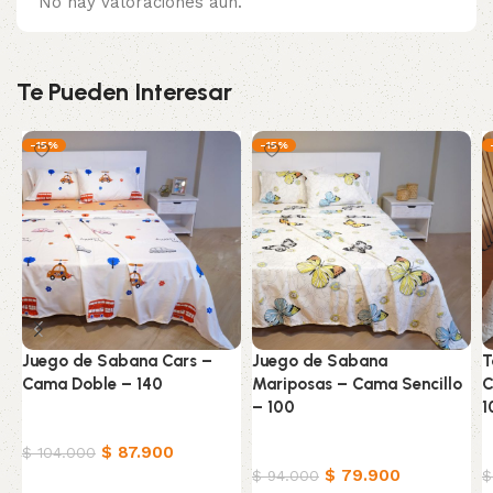
No hay valoraciones aún.
Te Pueden Interesar
-15%
-15%
Juego de Sabana Cars –
Juego de Sabana
T
Cama Doble – 140
Mariposas – Cama Sencillo
C
– 100
1
Ropa de cama
$
87.900
Ropa de cama
R
$
104.000
$
79.900
$
94.000
$
Añadir al carrito