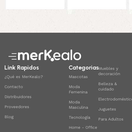
Añadir al carrito
Read More
Link Rapidos
Categorias
Muebles y
decoración
¿Qué es MerKealo?
Mascotas
Belleza &
Contacto
Moda
cuidado
Femenina
Distribuidores
Electrodoméstic
Moda
Proveedores
Masculina
Juguetes
Blog
Tecnología
Para Adultos
Home - Office