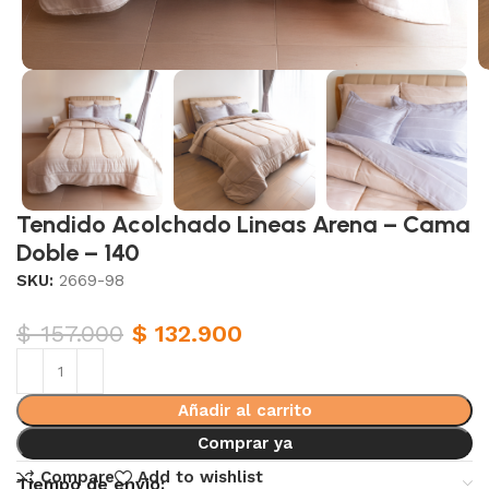
Tendido Acolchado Lineas Arena – Cama
Doble – 140
SKU:
2669-98
$
157.000
$
132.900
Añadir al carrito
Comprar ya
Compare
Add to wishlist
Tiempo de envio: