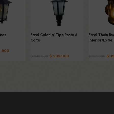
aras
Farol Colonial Tipo Poste 6
Farol Thuin R
Caras
Interior/Exteri
.900
Hogar
Hogar
$
205.900
$
19
$
243.000
$
231.000
o
Añadir al carrito
Añadir al carri