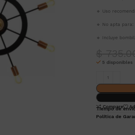
🔹 Uso recomendad
🔹 No apta para:
🔹 Incluye bombil
$
735.0
5 disponibles
Compare
Ad
Tiempo de envio
Política de Gara