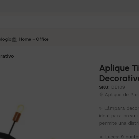
logía
Home – Office
rativo
Aplique T
Decorativ
SKU:
DE109
🚢 Aplique de Pa
✨ Lámpara decora
ideal para crear 
permite una distr
🔹 Luces: 9 punto