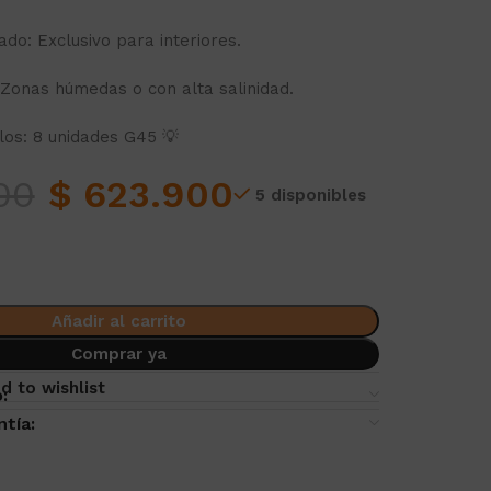
o: Exclusivo para interiores.
 Zonas húmedas o con alta salinidad.
los: 8 unidades G45 💡
00
$
623.900
5 disponibles
Añadir al carrito
Comprar ya
d to wishlist
:
ntía: