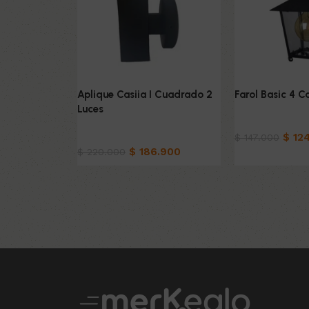
Aplique Casiia I Cuadrado 2
Farol Basic 4 C
Luces
Hogar
Hogar
$
124
$
147.000
$
186.900
$
220.000
Añadir al carrit
Añadir al carrito
Read More