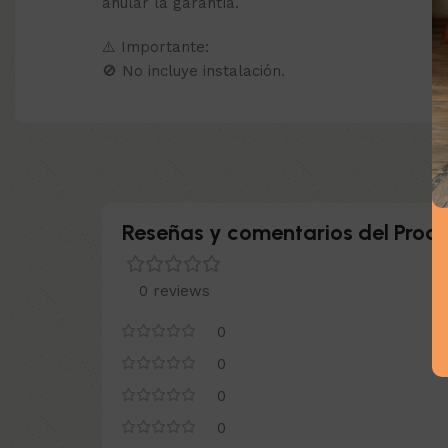
anular la garantía.
⚠️ Importante:
🚫 No incluye instalación.
Reseñas y comentarios del Produ
0 reviews
0
0
0
0