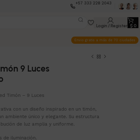
+57 333 228 2043
Login / Register
$
0
Envio gratis a más de 70 ciudades
imón 9 Luces
o
red Timón – 9 Luces
tiva con un diseño inspirado en un timón,
un ambiente único y elegante. Su estructura
ibución de luz amplia y uniforme.
s de iluminación.