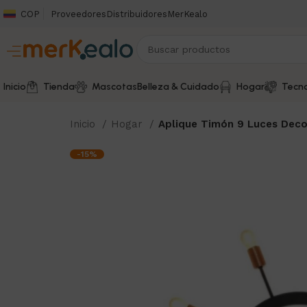
COP
Proveedores
Distribuidores
MerKealo
Inicio
Tienda
Mascotas
Belleza & Cuidado
Hogar
Tecno
Inicio
Hogar
Aplique Timón 9 Luces Deco
-15%