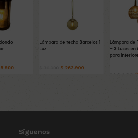
edondo
Lámpara de techo Barcelos 1
Lámpara de T
or
Luz
– 3 Luces en
para Interior
Hogar
5.900
$
263.900
Hogar
$
311.000
$
1.454.000
to
Añadir al carrito
Añadir al car
Siguenos