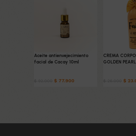
Aceite antienvejecimiento
CREMA CORPO
facial de Cacay 10ml
GOLDEN PEARL
Belleza & Cuidado
Belleza & Cuid
$
77.900
$
23.
$
92.000
$
26.000
Añadir al carrito
Añadir al carrit
Read More