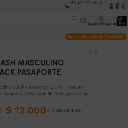
+57 333 228 2043
Login / Register
$
0
Envio gratis a más de 70 ciudades
LASH MASCULINO
LACK PASAPORTE
ulino Black Pasaporte 125 ml: Frescura
 fragancia sofisticada 🖤, ideal para el uso
0
$
12.000
5 disponibles