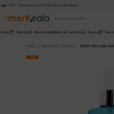
COP
Proveedores
Distribuidores
MerKealo
Inicio
Tienda
Mascotas
Belleza & Cuidado
Hogar
Tecno
Inicio
Belleza & Cuidado
BODY SPLASH MA
-14%