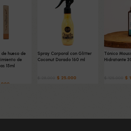
 de hueso de
Spray Corporal con Glitter
Tónico Mouss
imiento de
Coconut Dorado 160 ml
Hidratante 3
ñas 15ml
Belleza & Cuidado
Belleza & C
idado
$
25.000
$
1
$
28.000
$
125.000
.900
Añadir al carrito
Añadir al car
to