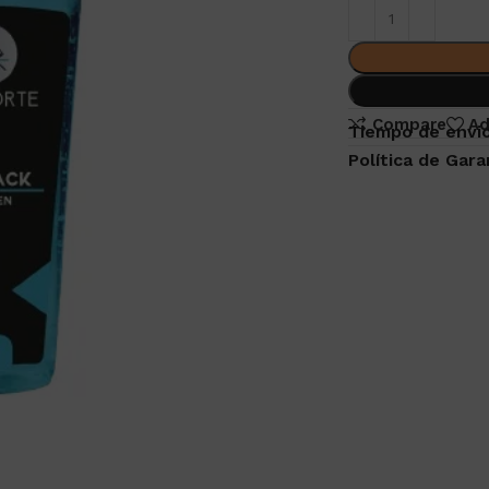
Compare
Ad
Tiempo de envio
Política de Gara