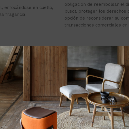
obligación de reembolsar el d
el, enfocándose en cuello,
busca proteger los derechos 
a fragancia.
opción de reconsiderar su co
transacciones comerciales en 
cto: