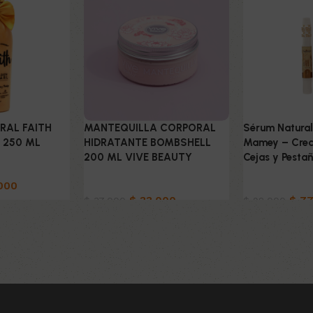
RAL FAITH
MANTEQUILLA CORPORAL
Sérum Natural
 250 ML
HIDRATANTE BOMBSHELL
Mamey – Crec
200 ML VIVE BEAUTY
Cejas y Pesta
ado
000
Belleza & Cuidado
Belleza & Cu
$
33.000
$
77
$
37.000
$
92.000
o
Añadir al carrito
Añadir al carri