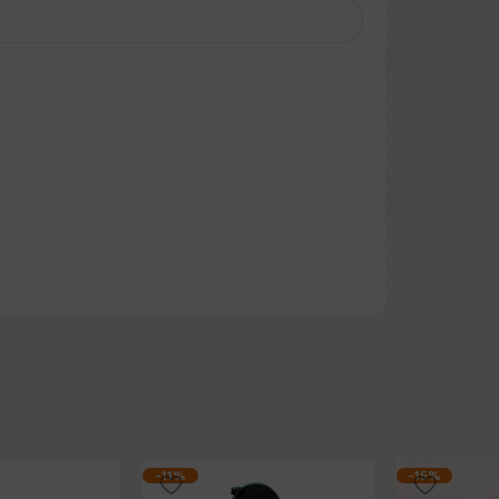
-11%
-15%