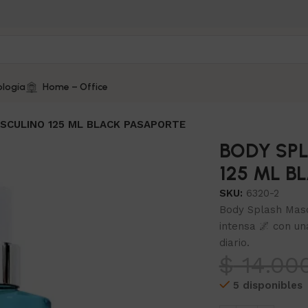
logía
Home – Office
SCULINO 125 ML BLACK PASAPORTE
BODY SP
125 ML B
SKU:
6320-2
Body Splash Masc
intensa 🌌 con una
diario.
$
14.00
5 disponibles