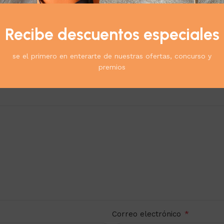
Recibe descuentos especiales
SCULINO 125 ML BLACK PASAPORTE”
se el primero en enterarte de nuestras ofertas, concurso y
*
ublicada.
Los campos obligatorios están marcados con
premios
*
Correo electrónico