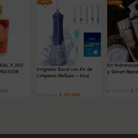
-15%
-15%
RAL X 250
Kit Hidratació
Irrigador Bucal con Kit de
PASSION
y Sérum Repa
Limpieza WellLeo – Azul
ado
Belleza & Cu
Belleza & Cuidado
000
$
1
$
202.000
$
115.900
$
136.000
o
Añadir al carri
Añadir al carrito