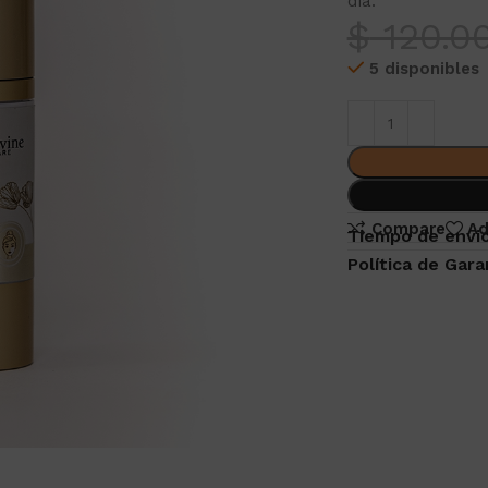
día.
$
120.0
5 disponibles
Compare
Ad
Tiempo de envio
Política de Gara