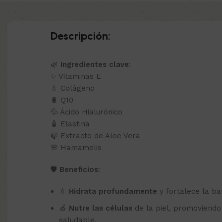
Descripción:
🌿
Ingredientes clave
:
✨ Vitaminas E
💧 Colágeno
🔋 Q10
💦 Ácido Hialurónico
🧴 Elastina
🍃 Extracto de Aloe Vera
🌸 Hamamelis
🛡️
Beneficios
:
💧
Hidrata profundamente
y fortalece la ba
🍏
Nutre las células
de la piel, promoviendo
saludable.