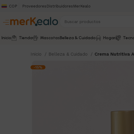
COP
Proveedores
Distribuidores
MerKealo
Inicio
Tienda
Mascotas
Belleza & Cuidado
Hogar
Tecno
Inicio
Belleza & Cuidado
Crema Nutritiva A
-15%