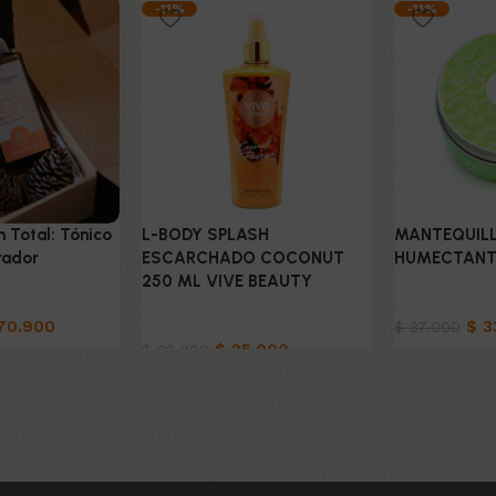
-11%
-11%
n Total: Tónico
L-BODY SPLASH
MANTEQUIL
rador
ESCARCHADO COCONUT
HUMECTANT
250 ML VIVE BEAUTY
idado
Belleza & C
70.900
Belleza & Cuidado
$
3
$
37.000
$
25.000
$
28.000
to
Añadir al car
Añadir al carrito