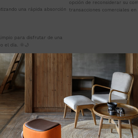
opción de reconsiderar su co
ntizando una rápida absorción
transacciones comerciales en 
impio para disfrutar de una
o el día. 🌞🌙
cto: