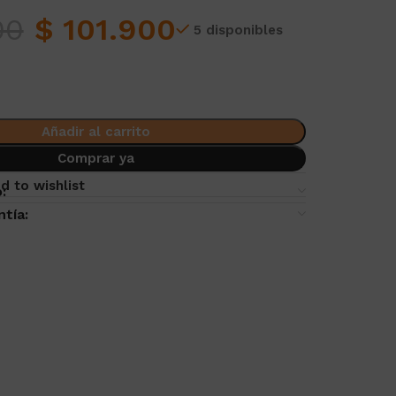
00
$
101.900
5 disponibles
Añadir al carrito
Comprar ya
d to wishlist
:
ntía: