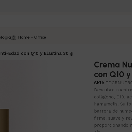
logía
Home – Office
nti-Edad con Q10 y Elastina 30 g
Crema Nut
con Q10 y 
SKU:
TDCRNUTR0
Descubre nuestra 
colágeno, Q10, áci
hamamelis. Su fór
barrera de humeda
firme, suave y re
proporcionando re