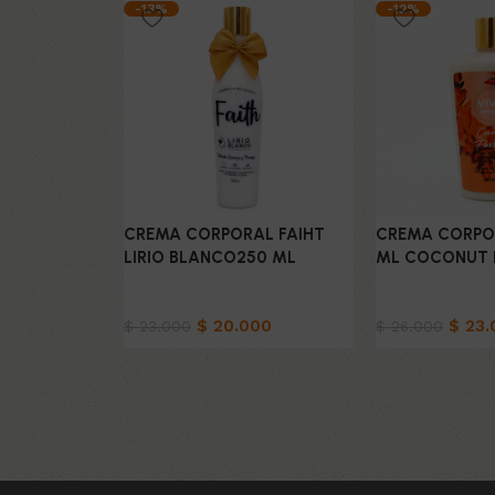
-13%
-12%
CREMA CORPORAL FAIHT
CREMA CORPO
LIRIO BLANCO250 ML
ML COCONUT 
Belleza & Cuidado
Belleza & Cuid
$
20.000
$
23.
$
23.000
$
26.000
Añadir al carrito
Añadir al carrit
Read More