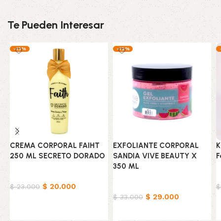
Te Pueden Interesar
-13%
-12%
CREMA CORPORAL FAIHT
EXFOLIANTE CORPORAL
K
250 ML SECRETO DORADO
SANDIA VIVE BEAUTY X
F
350 ML
Belleza & Cuidado
B
$
20.000
Belleza & Cuidado
$
23.000
$
$
29.000
$
33.000
Añadir al carrito
Añadir al carrito