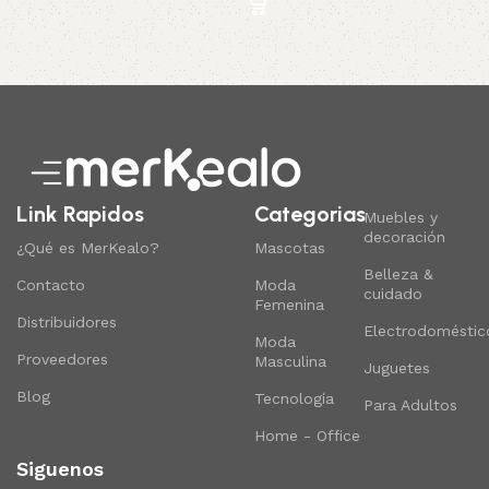
Read More
Link Rapidos
Categorias
Muebles y
decoración
¿Qué es MerKealo?
Mascotas
Belleza &
Contacto
Moda
cuidado
Femenina
Distribuidores
Electrodoméstic
Moda
Proveedores
Masculina
Juguetes
Blog
Tecnología
Para Adultos
Home - Office
Siguenos