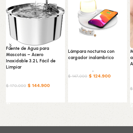
Fuente de Agua para
Lámpara nocturna con
M
Mascotas – Acero
cargador inalambrico
a
Inoxidable 3.2 L Fácil de
A
Limpiar
Iluminación
,
Tecnología
$
124.900
E
$
147.000
Mascotas
T
Leer más
$
144.900
$
170.000
$
Añadir al carrito
Read More