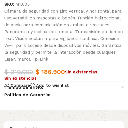
SKU:
MK005
Cámara de seguridad con giro vertical y horizontal para
uso versátil en mascotas o bebés. Función bidireccional
de audio para comunicación en ambas direcciones.
Panorámica y inclinación remota. Transmisión en tiempo
real. Visión nocturna para vigilancia continua. Conexión
Wi-Fi para acceso desde dispositivos móviles. Garantiza
la seguridad y permite la interacción desde cualquier
lugar. marca Tp-Link.
$
219.000
$
186.900
Sin existencias
Sin existencias
Compare
Add to wishlist
Tiempo de envio:
Política de Garantía: