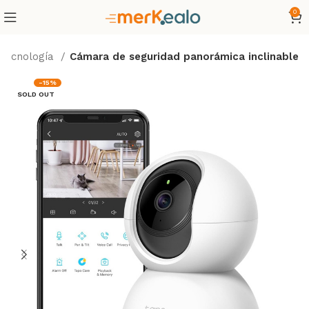
0
Tecnología
Cámara de seguridad panorámica inclinable
-15%
SOLD OUT