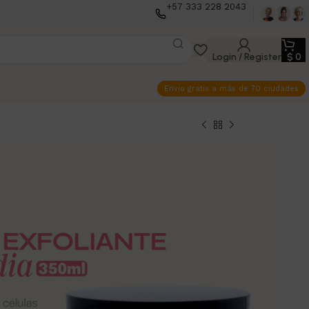
+57 333 228 2043
Login / Register
$
0
Envio gratis a más de 70 ciudades
NTE CORPORAL
IVE BEAUTY X 350
al Sandía Vive Beauty 350 ml. Piel suave y
dulce y revitalizante.
0
$
29.000
10 disponibles