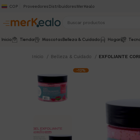
COP
Proveedores
Distribuidores
MerKealo
Inicio
Tienda
Mascotas
Belleza & Cuidado
Hogar
Tecno
Inicio
Belleza & Cuidado
EXFOLIANTE COR
-12%