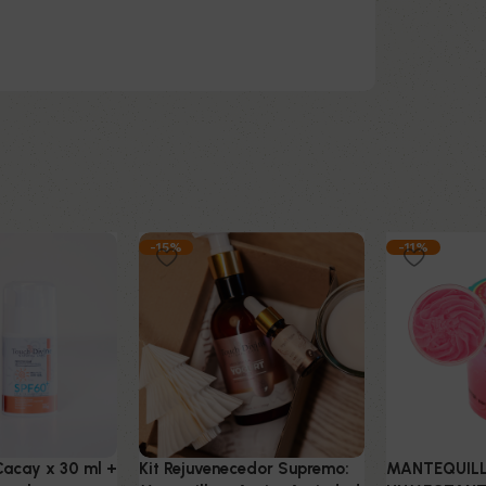
-15%
-11%
 Cacay x 30 ml +
Kit Rejuvenecedor Supremo:
MANTEQUIL