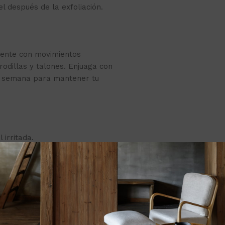
l después de la exfoliación.
mente con movimientos
odillas y talones. Enjuaga con
or semana para mantener tu
 irritada.
 la luz solar directa.
 toque de la sandía!
🍉✨