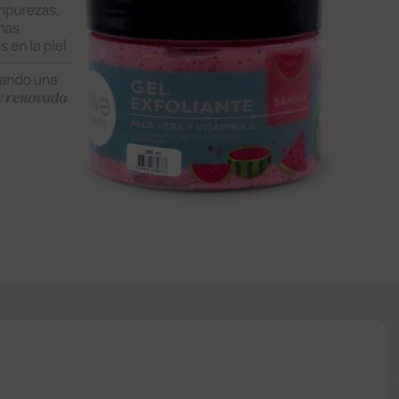
Añadir al carrito
Comprar ya
d to wishlist
:
ntía: