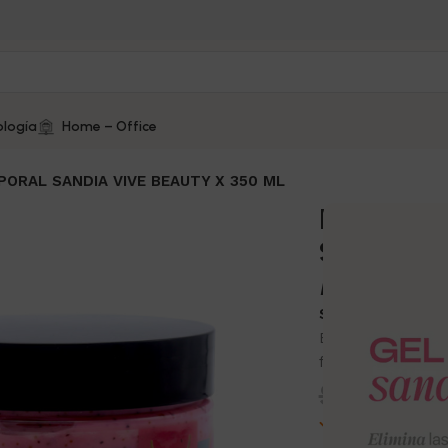
logía
Home – Office
PORAL SANDIA VIVE BEAUTY X 350 ML
EXFOLIA
SANDIA V
ML
SKU:
10367-3
Exfoliante Corpor
fresca con aroma 
$
33.00
10 disponibles