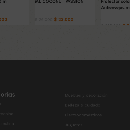
0 ml
ML COCONUT PASSION
Protector sola
Antienvejecim
ado
Belleza & Cuidado
000
$
23.000
Belleza & Cu
$
26.000
$
2
$
325.000
o
Añadir al carrito
Añadir al carri
orias
Muebles y decoración
s
Belleza & cuidado
menina
Electrodomésticos
sculina
Juguetes