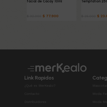
facial de Cacay 10ml
Temptation 25
Belleza & Cuidado
Belleza & Cuid
$
77.900
$
23.
$
92.000
$
26.000
Añadir al carrito
Añadir al carrit
Read More
Link Rapidos
Categ
¿Qué es MerKealo?
Mascota
Contacto
Moda Fe
Distribuidores
Moda Ma