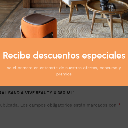
cto:
Recibe descuentos especiales
se el primero en enterarte de nuestras ofertas, concurso y
premios
ORAL SANDIA VIVE BEAUTY X 350 ML”
*
ublicada.
Los campos obligatorios están marcados con