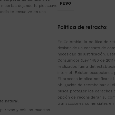
PESO
s muertas dejando tu piel suave
andía te envuelve en una
Política de retracto:
En Colombia, la política de r
desistir de un contrato de com
necesidad de justificación. Est
Consumidor (Ley 1480 de 2011)
realizados fuera del estable
internet. Existen excepciones
El proceso implica notificar al
obligación de reembolsar el d
busca proteger los derechos 
opción de reconsiderar su co
te natural.
transacciones comerciales en 
purezas y células muertas.