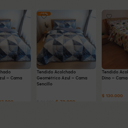
-15%
chado
Tendido Acolchado
Tendido Aco
zul – Cama
Geométrico Azul – Cama
Dino – Cama 
Sencillo
Ropa de ca
a
Ropa de cama
$
130.000
43.900
$
79.900
$
94.000
Añadir al car
to
Añadir al carrito