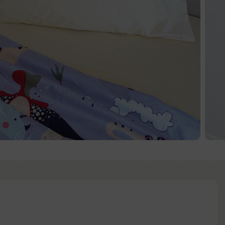
d to wishlist
:
ntía: