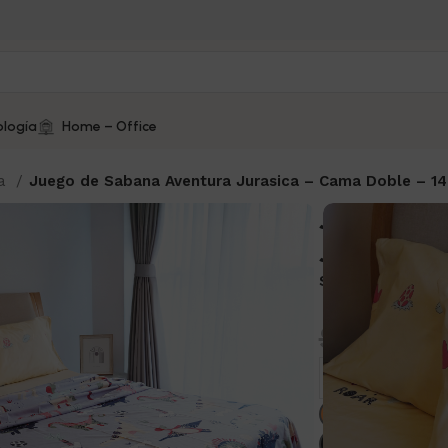
logía
Home – Office
ma
Juego de Sabana Aventura Jurasica – Cama Doble – 1
Juego de
Jurasica 
SKU:
2665-93
$
104.0