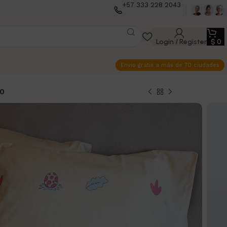
+57 333 228 2043
Login / Register
$
0
Envio gratis a más de 70 ciudades
40
 Sabana Aventura
– Cama Doble – 140
00
$
87.900
Añadir al carrito
Comprar ya