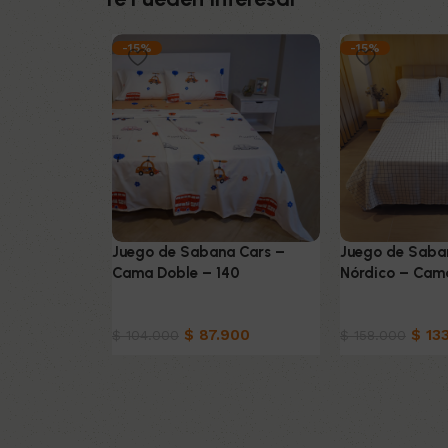
-15%
-15%
Juego de Sabana Cars –
Juego de Saba
Cama Doble – 140
Nórdico – Cam
Ropa de cama
Ropa de cama
$
87.900
$
133
$
104.000
$
158.000
Añadir al carrito
Añadir al carrit
Read More