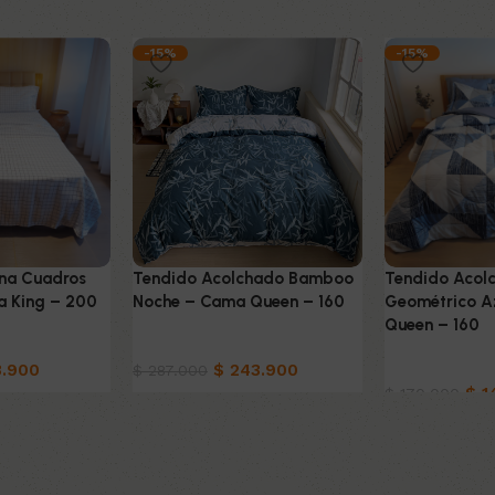
-15%
-15%
na Cuadros
Tendido Acolchado Bamboo
Tendido Acol
a King – 200
Noche – Cama Queen – 160
Geométrico A
Queen – 160
Ropa de cama
.900
$
243.900
Ropa de cam
$
287.000
$
1
$
170.000
o
Añadir al carrito
Añadir al carri