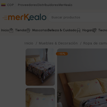
COP
Proveedores
Distribuidores
MerKealo
Inicio
Tienda
Mascotas
Belleza & Cuidado
Hogar
Tecno
Inicio
Muebles & Decoración
Ropa de ca
-15%