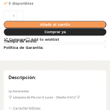
5 disponibles
Añadir al carrito
Comprar ya
Compare
Add to wishlist
Tiempo de envio:
Política de Garantía:
Descripción:
Lp Amarantes
💡 Lámpara de Pie con 6 Luces – Diseño H 612 💡
✨ Características: