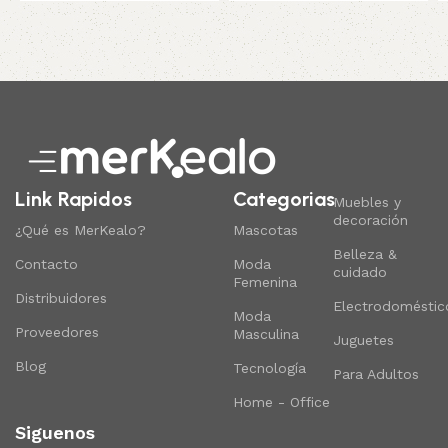
Read More
Link Rapidos
Categorias
Muebles y
decoración
¿Qué es MerKealo?
Mascotas
Belleza &
Contacto
Moda
cuidado
Femenina
Distribuidores
Electrodoméstic
Moda
Proveedores
Masculina
Juguetes
Blog
Tecnología
Para Adultos
Home - Office
Siguenos