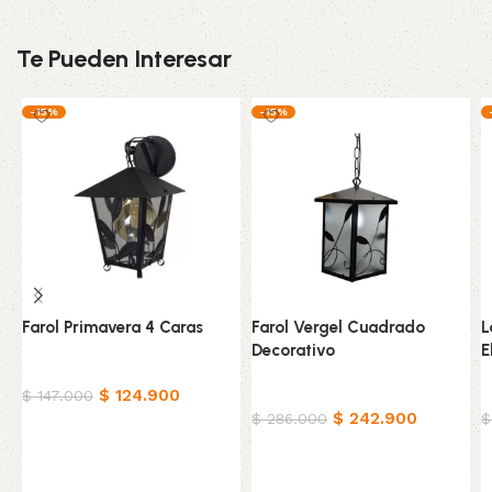
Te Pueden Interesar
-15%
-15%
Farol Primavera 4 Caras
Farol Vergel Cuadrado
L
Decorativo
E
Hogar
$
124.900
Hogar
H
$
147.000
$
242.900
$
286.000
$
Añadir al carrito
Añadir al carrito