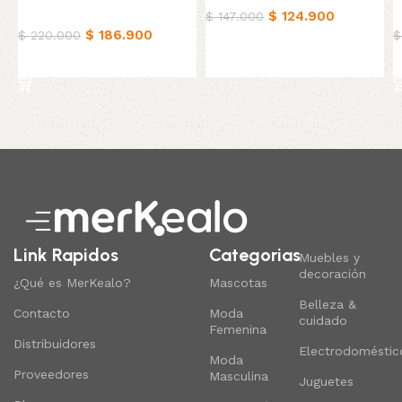
Hogar
$
124.900
H
$
147.000
$
186.900
$
220.000
$
Añadir al carrito
Añadir al carrito
Read More
Link Rapidos
Categorias
Muebles y
decoración
¿Qué es MerKealo?
Mascotas
Belleza &
Contacto
Moda
cuidado
Femenina
Distribuidores
Electrodoméstic
Moda
Proveedores
Masculina
Juguetes