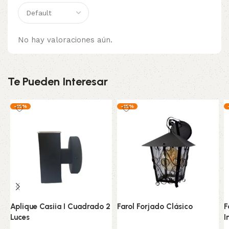
No hay valoraciones aún.
Te Pueden Interesar
-15%
-15%
Aplique Casiia I Cuadrado 2
Farol Forjado Clásico
F
Luces
I
Hogar