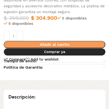
disponible en diversos colores, con boquillas de
seguridad y accesorio decorativo metálico. La platina de
sujeción garantiza un montaje seguro.
$
359.000
$
304.900
5 disponibles
5 disponibles
Añadir al carrito
Comprar ya
Compare
Add to wishlist
Tiempo de envio:
Política de Garantía:
Descripción: