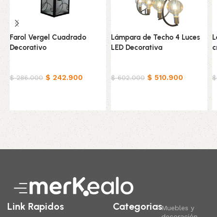
Farol Vergel Cuadrado
Lámpara de Techo 4 Luces
L
Decorativo
LED Decorativa
c
Hogar
Hogar
H
$
242.900
$
510.900
$
286.000
$
602.000
$
Añadir al carrito
Añadir al carrito
Read More
Link Rapidos
Categorias
Muebles y
decoración