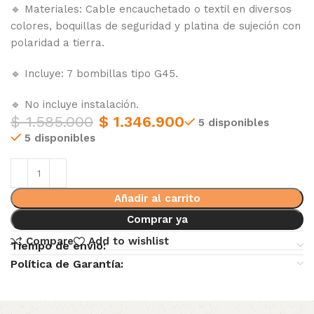
🔹 Materiales: Cable encauchetado o textil en diversos
colores, boquillas de seguridad y platina de sujeción con
polaridad a tierra.
🔹 Incluye: 7 bombillas tipo G45.
🔹 No incluye instalación.
$
1.585.000
$
1.346.900
5 disponibles
5 disponibles
Añadir al carrito
Comprar ya
Compare
Add to wishlist
Tiempo de envio:
Política de Garantía: