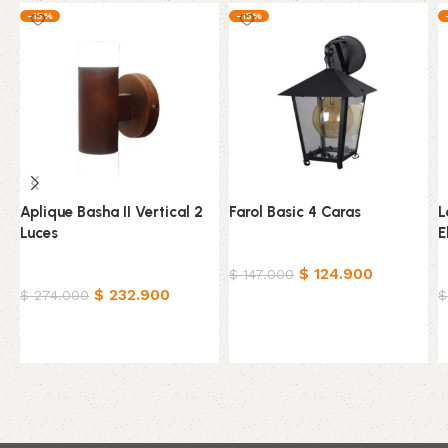
-15%
-15%
Aplique Basha II Vertical 2
Farol Basic 4 Caras
L
Luces
E
Hogar
Hogar
$
124.900
H
$
147.000
$
232.900
$
274.000
$
Añadir al carrito
Añadir al carrito
Read More