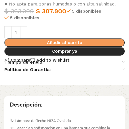
❌ No apta para zonas húmedas o con alta salinidad.
$
363.000
$
307.900
5 disponibles
5 disponibles
Añadir al carrito
Comprar ya
Compare
Add to wishlist
Tiempo de envio:
Política de Garantía:
Descripción:
💡 Lámpara de Techo NIZA Ovalada
✨ Elegancia y sofisticación en una lámpara que combina la