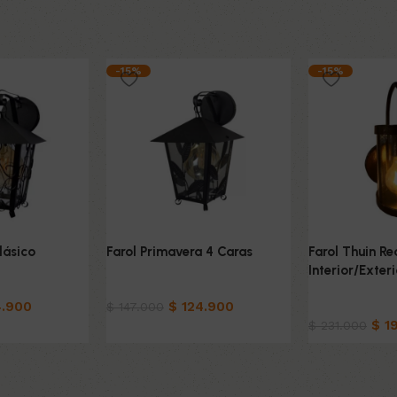
-15%
-15%
lásico
Farol Primavera 4 Caras
Farol Thuin R
Interior/Exteri
Hogar
.900
$
124.900
Hogar
$
147.000
$
19
$
231.000
o
Añadir al carrito
Añadir al carri