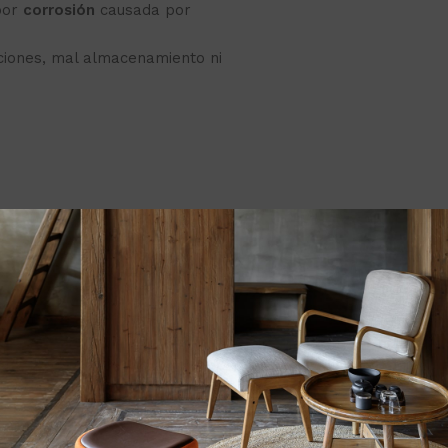
por
corrosión
causada por
aciones, mal almacenamiento ni
vos ni ambientación.
cto: