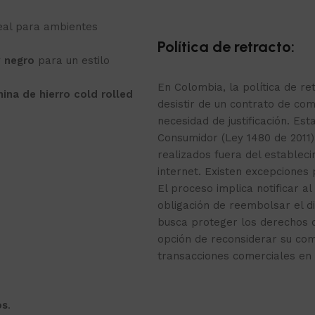
deal para ambientes
Política de retracto:
y
negro
para un estilo
En Colombia, la política de r
ina de hierro cold rolled
desistir de un contrato de com
necesidad de justificación. Est
Consumidor (Ley 1480 de 2011)
realizados fuera del estable
internet. Existen excepciones
El proceso implica notificar al
obligación de reembolsar el d
busca proteger los derechos 
opción de reconsiderar su co
transacciones comerciales en 
os
.