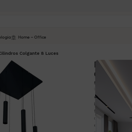
logía
Home – Office
ilindros Colgante 8 Luces
Lámpara 
Cilindros 
SKU:
DE002
💡
Lámpara de t
elegante
, ideal 
industriales
. 🎨 
fabricada en
alu
cm, ancho y fondo
eléctricas y 6 