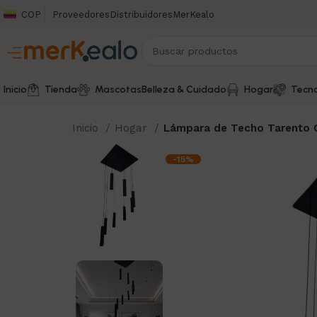
COP
Proveedores
Distribuidores
MerKealo
Inicio
Tienda
Mascotas
Belleza & Cuidado
Hogar
Tecno
Inicio
Hogar
Lámpara de Techo Tarento C
-15%