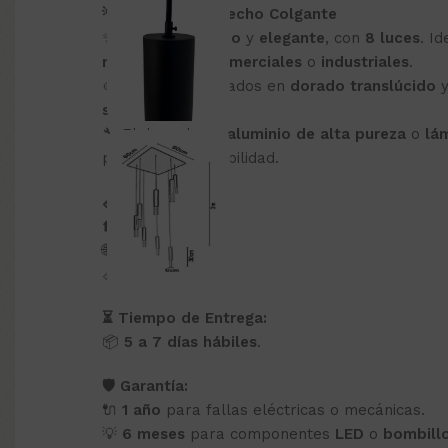
💡 Lámpara de Techo Colgante
✨ Diseño
moderno
y
elegante
, con
8 luces
. I
residenciales
,
comerciales
o
industriales
.
🎨 Combina acabados en
dorado translúcido
sofisticado
.
🔧 Elaborada en
aluminio de alta pureza
o
lám
para mayor durabilidad.
📏 Medidas:
⬆️
Alto
: 300 cm
🌐
Ancho
: 60 cm
📏
Fondo
: 60 cm
⏳ Tiempo de Entrega:
📦
5 a 7 días hábiles
.
🛡️ Garantía:
🔌
1 año
para fallas eléctricas o mecánicas.
💡
6 meses
para componentes
LED
o
bombill