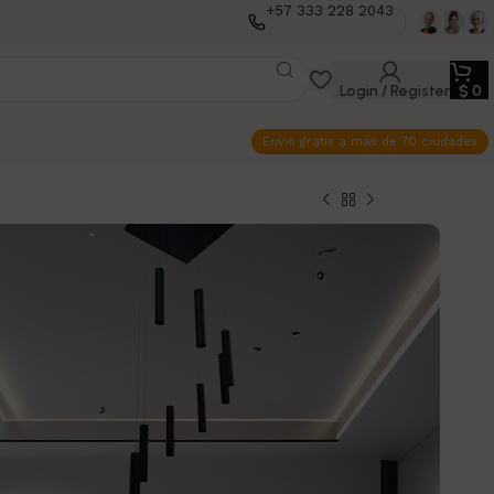
+57 333 228 2043
Login / Register
$
0
Envio gratis a más de 70 ciudades
de Techo Tarento
Colgante 8 Luces
echo colgante
con
8 luces
, diseño
moderno
y
para espacios
residenciales
,
comerciales
o
Acabados en
dorado translúcido
y
negro
,
minio
o
hierro cold rolled
. 📏
Medidas
: alto 300
 60 cm. 🛡️
Garantía
de 1 año para fallas
meses para componentes
LED
. 🚚
Envíos gratis
y