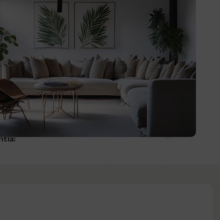
 días hábiles
.
.000
10
.900
disponibles
Añadir al carrito
Comprar ya
d to wishlist
:
ntía: