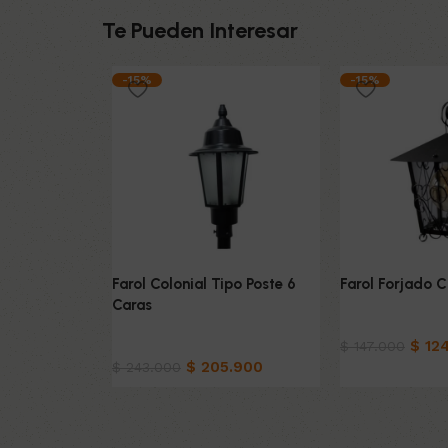
Te Pueden Interesar
-15%
-15%
Farol Colonial Tipo Poste 6
Farol Forjado C
Caras
Hogar
Hogar
$
124
$
147.000
$
205.900
$
243.000
Añadir al carrit
Añadir al carrito