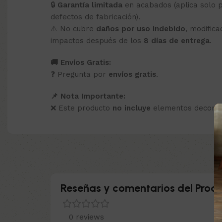
🔒
Garantía limitada
en acabados (aplica solo 
defectos de fabricación).
⚠️ No cubre
daños por uso indebido
, modific
impactos después de los
8 días de entrega
.
🚚 Envíos Gratis:
❓ Pregunta por
envíos gratis
.
📌 Nota Importante:
❌ Este producto
no incluye
elementos decorati
Reseñas y comentarios del Produ
0 reviews