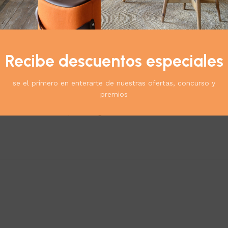
Recibe descuentos especiales
se el primero en enterarte de nuestras ofertas, concurso y
rento Cilindros Colgante 8 Luces”
premios
*
ublicada.
Los campos obligatorios están marcados con