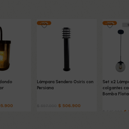
-15%
-30%
edondo
Lámpara Sendero Osiris con
Set x2 Lámpa
or
Persiana
colgantes co
Bomba Flota
Hogar
5.900
$
506.900
Hogar
$
597.000
$
$
545.000
to
Añadir al carrito
Añadir al car