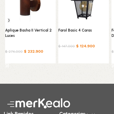
Aplique Basha II Vertical 2
Farol Basic 4 Caras
F
Luces
D
Hogar
Hogar
$
124.900
H
$
147.000
$
232.900
$
274.000
$
Añadir al carrito
Añadir al carrito
Read More
Link Rapidos
Categorias