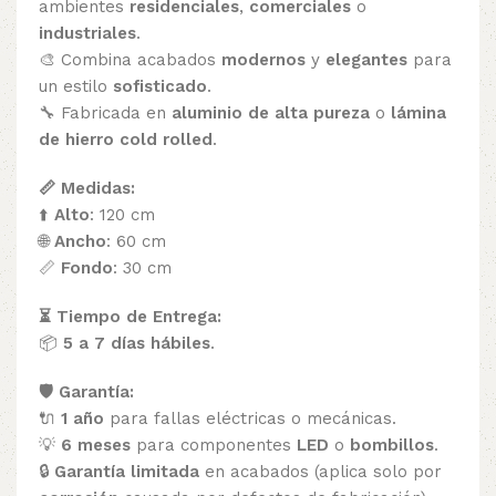
ambientes
residenciales
,
comerciales
o
industriales
.
🎨 Combina acabados
modernos
y
elegantes
para
un estilo
sofisticado
.
🔧 Fabricada en
aluminio de alta pureza
o
lámina
de hierro cold rolled
.
📏 Medidas:
⬆️
Alto
: 120 cm
🌐
Ancho
: 60 cm
📏
Fondo
: 30 cm
⏳ Tiempo de Entrega:
📦
5 a 7 días hábiles
.
🛡️ Garantía:
🔌
1 año
para fallas eléctricas o mecánicas.
💡
6 meses
para componentes
LED
o
bombillos
.
🔒
Garantía limitada
en acabados (aplica solo por