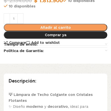
$
2.134.000
$
1.813.900
10 disponibles
10 disponibles
Añadir al carrito
Comprar ya
Compare
Add to wishlist
Tiempo de envio:
Política de Garantía:
Descripción:
💡 Lámpara de Techo Colgante con Cristales
Flotantes
✨ Diseño
moderno
y
decorativo
, ideal para