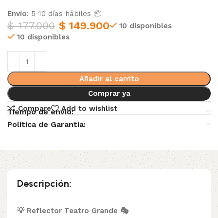
Envío
: 5-10 días hábiles 📦
$
177.000
$
149.900
10 disponibles
10 disponibles
Añadir al carrito
Comprar ya
Compare
Add to wishlist
Tiempo de envio:
Política de Garantía:
Descripción:
💡 Reflector Teatro Grande 🎭