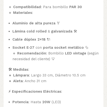
🔹
Compatibilidad
: Para bombillo
PAR 30
🔹
Materiales
:
Aluminio de alta pureza
🏅
Lámina cold rolled
&
galvanizada
🛠️
Cable dúplex 2×18
🔌
Socket E-27
con
porta socket metálico
🔩
🔹
Recomendación
: Bombillo
LED vintage
(según
necesidad del cliente) 💡
🛠️ Medidas
:
🔸
Lámpara
: Largo 33 cm, Diámetro 10.5 cm
🔸
Aleta
: Ancho 31 cm
⚡ Especificaciones Eléctricas
:
Potencia
: Hasta
20W
(LED)