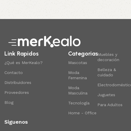
Read More
Link Rapidos
Categorias
Muebles y
decoración
¿Qué es MerKealo?
Mascotas
Belleza &
Contacto
Moda
cuidado
Femenina
Distribuidores
Electrodoméstic
Moda
Proveedores
Masculina
Juguetes
Blog
Tecnología
Para Adultos
Home - Office
Siguenos