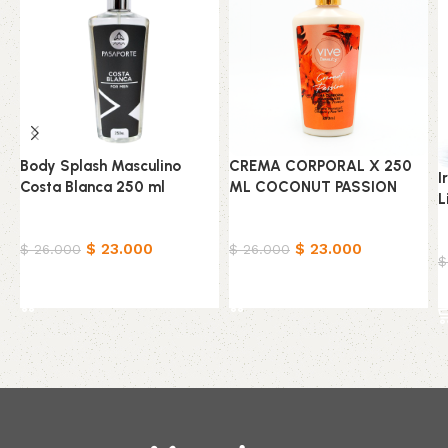
Body Splash Masculino
CREMA CORPORAL X 250
I
Costa Blanca 250 ml
ML COCONUT PASSION
L
Belleza & Cuidado
Belleza & Cuidado
B
$
23.000
$
23.000
$
26.000
$
26.000
$
Añadir al carrito
Añadir al carrito
Read More