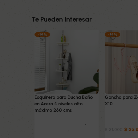
Te Pueden Interesar
-16%
-16%
Esquinero para Ducha Baño
Gancho para Z
en Acero 4 niveles alto
X10
máximo 260 cms
Muebles & Dec
Muebles & Decoración
,
Organizadores
Organizadores
,
Home -
$
25.
$
31.000
Office