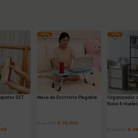
-16%
-16%
apatos SET
Mesa de Escritorio Plegable
Organizador c
Nova 4 niveles
Muebles & Decoración
,
oración
,
Mesas Auxiliares
,
Hogar
Muebles & De
,
Hogar
$
36.900
Organizadore
$
44.000
900
$
48
$
58.000
Añadir al carrito