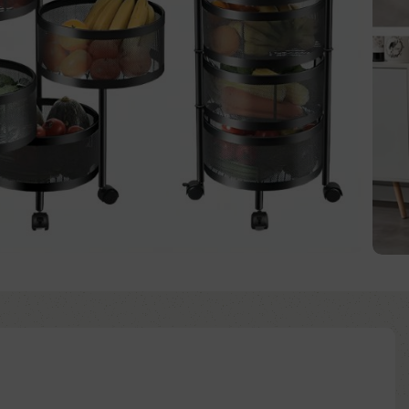
Comprar ya
d to wishlist
:
ntía: