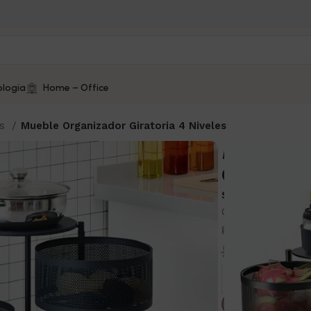
logía
Home – Office
es
Mueble Organizador Giratoria 4 Niveles
Mueble O
Giratoria 
SKU:
2820
Organiza frutas, 
giratorio, prácti
$
270.0