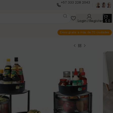
+57 333 228 2043
Login / Register
$
0
Envio gratis a más de 70 ciudades
rganizador
4 Niveles
verduras o accesorios en un solo mueble
co y con diseño moderno.
00
$
228.900
Añadir al carrito