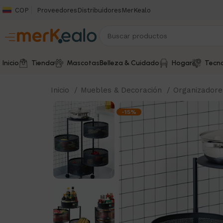
COP
Proveedores
Distribuidores
MerKealo
Inicio
Tienda
Mascotas
Belleza & Cuidado
Hogar
Tecno
Inicio
Muebles & Decoración
Organizador
-15%