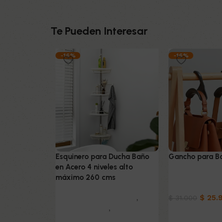
Te Pueden Interesar
-16%
-16%
Esquinero para Ducha Baño
Gancho para Bo
en Acero 4 niveles alto
Muebles & Dec
máximo 260 cms
Organizadores
Muebles & Decoración
,
$
25.
$
31.000
Organizadores
,
Home -
Añadir al carrit
Office