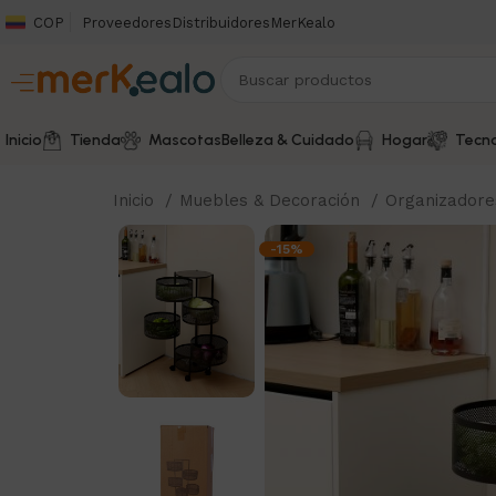
COP
Proveedores
Distribuidores
MerKealo
Inicio
Tienda
Mascotas
Belleza & Cuidado
Hogar
Tecno
Inicio
Muebles & Decoración
Organizador
-15%