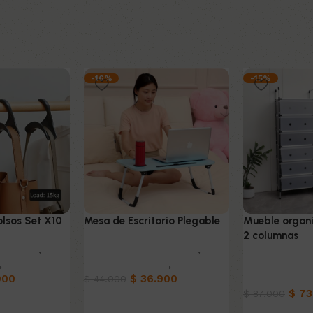
-16%
-15%
lsos Set X10
Mesa de Escritorio Plegable
Mueble organ
2 columnas
oración
,
Muebles & Decoración
,
,
Hogar
Mesas Auxiliares
,
Hogar
Muebles & De
900
$
36.900
Organizadore
$
44.000
$
73
$
87.000
o
Añadir al carrito