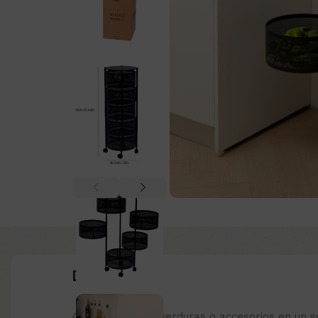
Descripción:
Organiza frutas, verduras o accesorios en un s