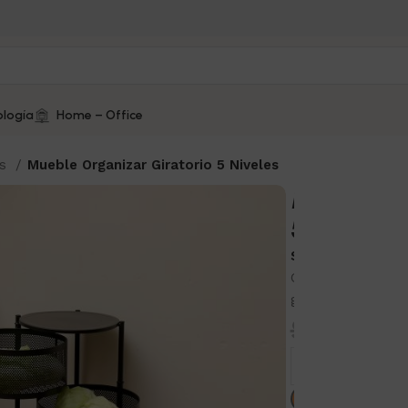
logía
Home – Office
es
Mueble Organizar Giratorio 5 Niveles
Mueble Or
5 Niveles
SKU:
2821
Organiza frutas, 
giratorio, prácti
$
284.0