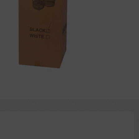
Comprar ya
d to wishlist
:
ntía: