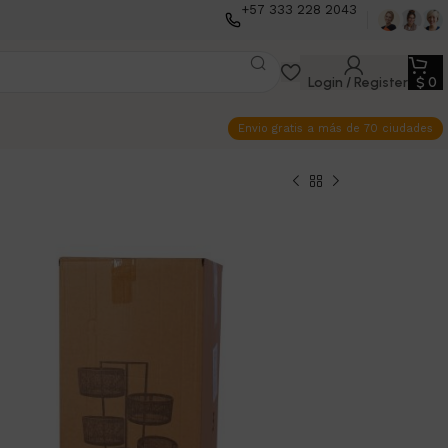
+57 333 228 2043
Login / Register
$
0
Envio gratis a más de 70 ciudades
ganizar Giratorio
verduras o accesorios en un solo mueble
co y con diseño moderno.
00
$
240.900
Añadir al carrito