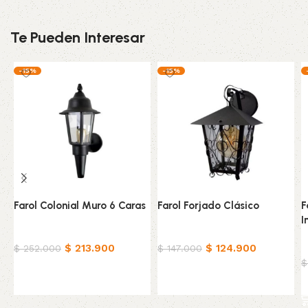
Te Pueden Interesar
-15%
-15%
Farol Colonial Muro 6 Caras
Farol Forjado Clásico
F
I
Hogar
Hogar
$
213.900
$
124.900
H
$
252.000
$
147.000
$
Añadir al carrito
Añadir al carrito