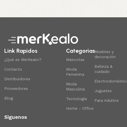
Read More
Link Rapidos
Categorias
Muebles y
decoración
¿Qué es MerKealo?
Mascotas
Belleza &
Contacto
Moda
cuidado
Femenina
Distribuidores
Electrodoméstic
Moda
Proveedores
Masculina
Juguetes
Blog
Tecnología
Para Adultos
Home - Office
Siguenos