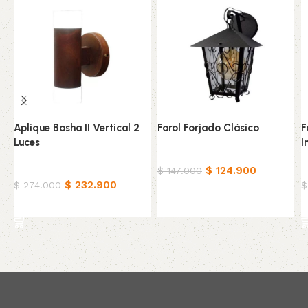
Aplique Basha II Vertical 2
Farol Forjado Clásico
F
Luces
I
Hogar
Hogar
$
124.900
H
$
147.000
$
232.900
$
274.000
$
Añadir al carrito
Añadir al carrito
Read More