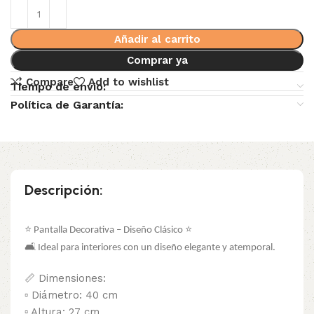
Añadir al carrito
Comprar ya
Compare
Add to wishlist
Tiempo de envio:
Política de Garantía:
Descripción:
⭐ Pantalla Decorativa – Diseño Clásico ⭐
🛋 Ideal para interiores con un diseño elegante y atemporal.
📏 Dimensiones:
▫️ Diámetro: 40 cm
▫️ Altura: 27 cm