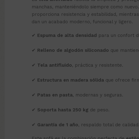
manchas, manteniéndolo siempre como nuevo
proporciona resistencia y estabilidad, mientra
dan un acabado moderno, funcional y ligero.
✔
Espuma de alta densidad
para un confort d
✔
Relleno de algodón siliconado
que mantiene
✔
Tela antifluido
, práctica y resistente.
✔
Estructura en madera sólida
que ofrece firm
✔
Patas en pasta
, modernas y seguras.
✔
Soporta hasta 250 kg
de peso.
✔
Garantía de 1 año
, respaldo total de calidad
Este sofá es la combinación perfecta de
estil