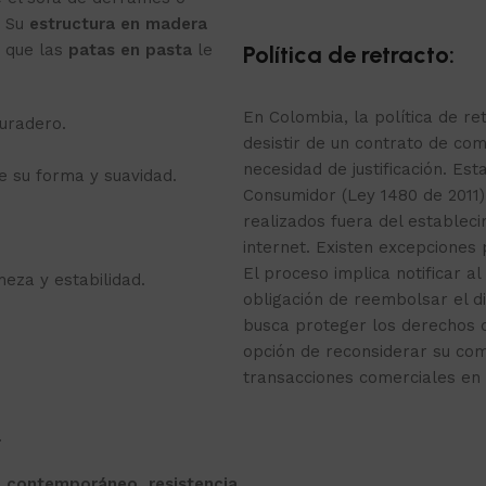
. Su
estructura en madera
s que las
patas en pasta
le
Política de retracto:
En Colombia, la política de r
uradero.
desistir de un contrato de com
necesidad de justificación. Est
 su forma y suavidad.
Consumidor (Ley 1480 de 2011)
realizados fuera del estable
internet. Existen excepciones
El proceso implica notificar al
eza y estabilidad.
obligación de reembolsar el d
busca proteger los derechos 
opción de reconsiderar su co
transacciones comerciales en 
.
o contemporáneo, resistencia