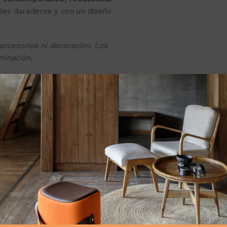
es duraderos y con un diseño
ccesorios ni decoración. Los
minación.
cto: