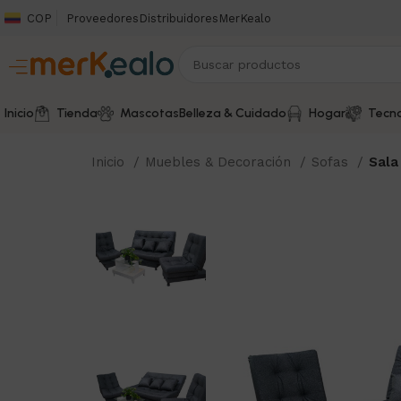
COP
Proveedores
Distribuidores
MerKealo
Inicio
Tienda
Mascotas
Belleza & Cuidado
Hogar
Tecno
Inicio
Muebles & Decoración
Sofas
Sala