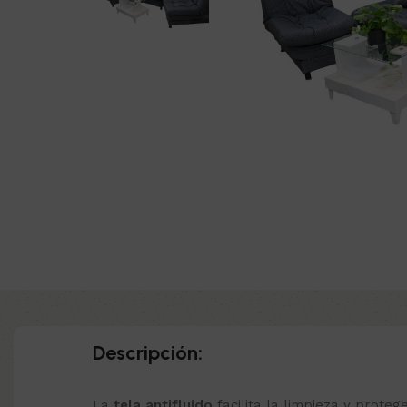
Descripción:
La
tela antifluido
facilita la limpieza y prote