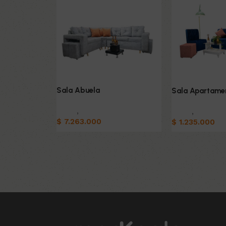
Sala Abuela
Sala Apartame
Salas
,
Sofas
Salas
,
Sofas
$
7.263.000
$
1.235.000
Añadir al carrito
Añadir al carrit
Read More