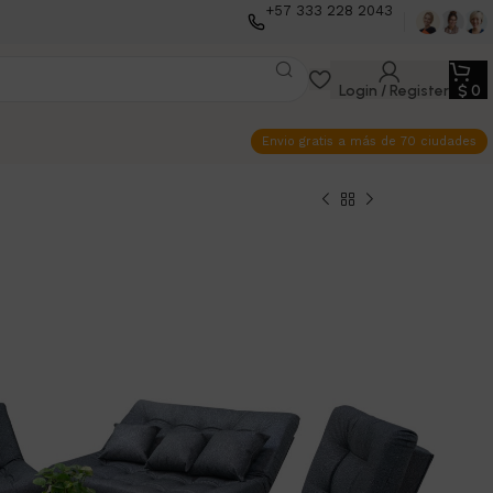
+57 333 228 2043
Login / Register
$
0
Envio gratis a más de 70 ciudades
k Clack Pequeña
al
ios un toque de
estilo, comodidad y
 este sofá elaborado con materiales de alta
a sala, habitación o estudio, su diseño
a fácilmente a cualquier ambiente, aportando
z.
.000
10 disponibles