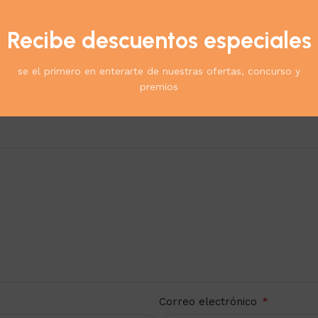
Recibe descuentos especiales
ueña Tradicional”
se el primero en enterarte de nuestras ofertas, concurso y
*
ublicada.
Los campos obligatorios están marcados con
premios
*
Correo electrónico