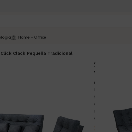
logía
Home – Office
 Click Clack Pequeña Tradicional
Sala Clic
Tradicion
SKU:
SCCP120
Dale a tus espac
funcionalidad
con
calidad. Ideal par
moderno se adapt
elegancia y calide
$
2.361