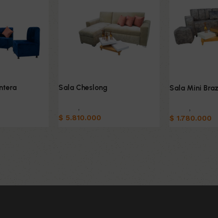
ntera
Sala Cheslong
Sala Mini Bra
Salas
,
Sofas
Salas
,
Sofas
$
5.810.000
$
1.780.000
o
Añadir al carrito
Añadir al carri