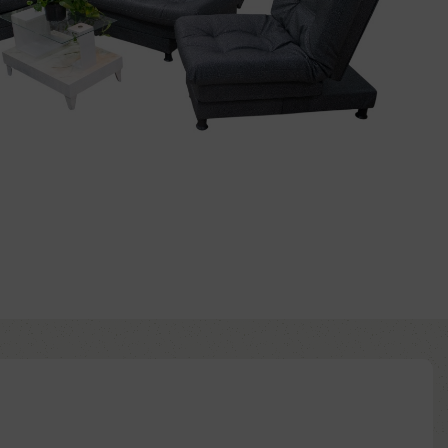
Añadir al carrito
Comprar ya
d to wishlist
:
ntía: