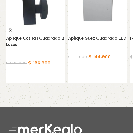
Aplique Casiia I Cuadrado 2
Aplique Suez Cuadrado LED
F
Luces
Hogar
H
Hogar
$
144.900
$
171.000
$
$
186.900
$
220.000
Añadir al carrito
Añadir al carrito
Read More