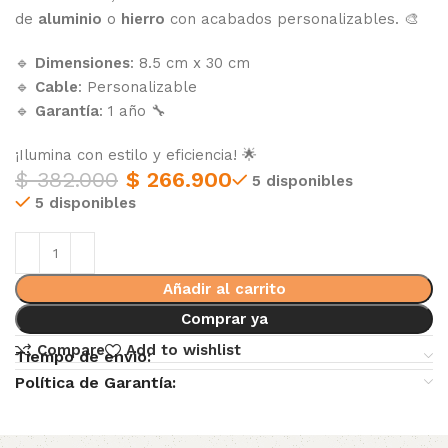
de
aluminio
o
hierro
con acabados personalizables. 🎨
🔹
Dimensiones
: 8.5 cm x 30 cm
🔹
Cable
: Personalizable
🔹
Garantía
: 1 año 🔧
¡Ilumina con estilo y eficiencia! 🌟
$
382.000
$
266.900
5 disponibles
5 disponibles
Añadir al carrito
Comprar ya
Compare
Add to wishlist
Tiempo de envio:
Política de Garantía: