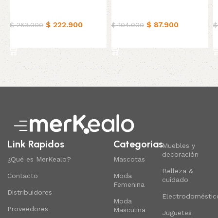
Ropa de cama
Ropa de cama
R
$
222.900
$
87.900
$
263.000
$
104.000
$
Añadir al carrito
Añadir al carrito
Read More
Link Rapidos
Categorias
Muebles y
decoración
¿Qué es MerKealo?
Mascotas
Belleza &
Contacto
Moda
cuidado
Femenina
Distribuidores
Electrodoméstic
Moda
Proveedores
Masculina
Juguetes