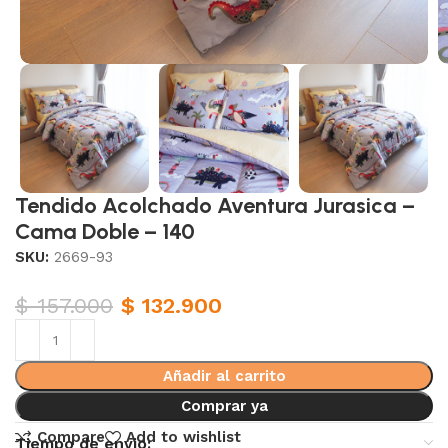
Tendido Acolchado Aventura Jurasica –
Cama Doble – 140
SKU:
2669-93
$
157.000
$
132.900
Añadir al carrito
Comprar ya
Compare
Add to wishlist
Tiempo de envio: