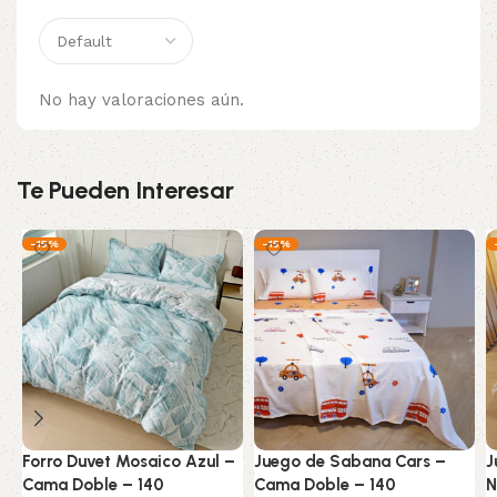
No hay valoraciones aún.
Te Pueden Interesar
-15%
-15%
Forro Duvet Mosaico Azul –
Juego de Sabana Cars –
J
Cama Doble – 140
Cama Doble – 140
N