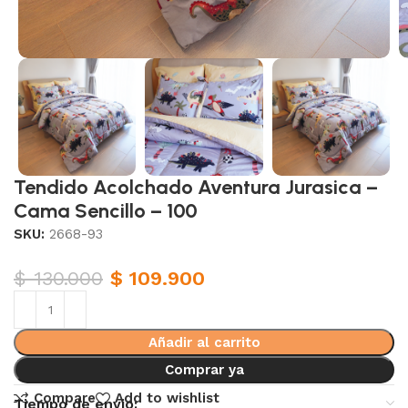
Tendido Acolchado Aventura Jurasica –
Cama Sencillo – 100
SKU:
2668-93
$
130.000
$
109.900
Añadir al carrito
Comprar ya
Compare
Add to wishlist
Tiempo de envio: