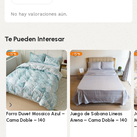
No hay valoraciones aún.
Te Pueden Interesar
-15%
-15%
Forro Duvet Mosaico Azul –
Juego de Sabana Lineas
J
Cama Doble – 140
Arena – Cama Doble – 140
M
–
Ropa de cama
Ropa de cama