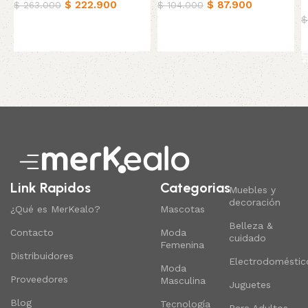
$
222.900
$
87.900
R
$
263.000
$
104.000
$
Añadir al carrito
Añadir al carrito
Read More
Link Rapidos
Categorias
Muebles y
decoración
¿Qué es MerKealo?
Mascotas
Belleza &
Contacto
Moda
cuidado
Femenina
Distribuidores
Electrodoméstic
Moda
Proveedores
Masculina
Juguetes
Blog
Tecnología