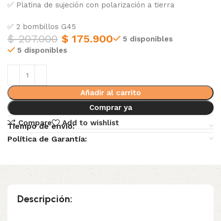
✅ Platina de sujeción con polarización a tierra
✅ 2 bombillos G45
$
207.000
$
175.900
5 disponibles
5 disponibles
Añadir al carrito
Comprar ya
Compare
Add to wishlist
Tiempo de envio:
Política de Garantía:
Descripción: