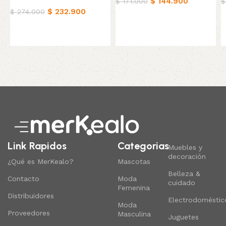
Hogar
$
144.900
$
171.000
$
$
232.900
$
274.000
Añadir al carrito
Añadir al carrito
Read More
Link Rapidos
Categorias
Muebles y
decoración
¿Qué es MerKealo?
Mascotas
Belleza &
Contacto
Moda
cuidado
Femenina
Distribuidores
Electrodoméstic
Moda
Proveedores
Masculina
Juguetes