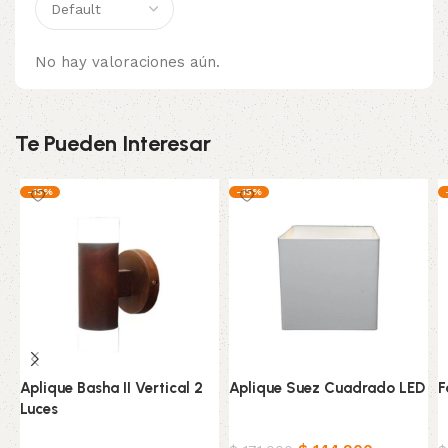
No hay valoraciones aún.
Te Pueden Interesar
-15%
-15%
Aplique Basha II Vertical 2
Aplique Suez Cuadrado LED
F
Luces
Hogar
H