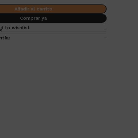
Añadir al carrito
Comprar ya
d to wishlist
:
ntía: