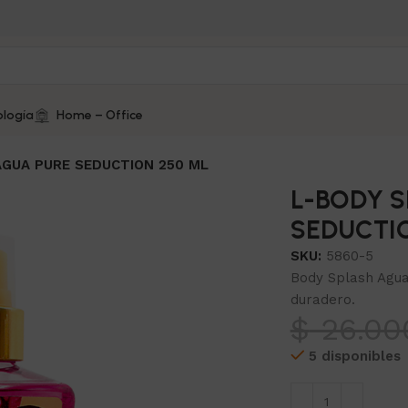
logía
Home – Office
AGUA PURE SEDUCTION 250 ML
L-BODY S
SEDUCTI
SKU:
5860-5
Body Splash Agua
duradero.
$
26.00
5 disponibles