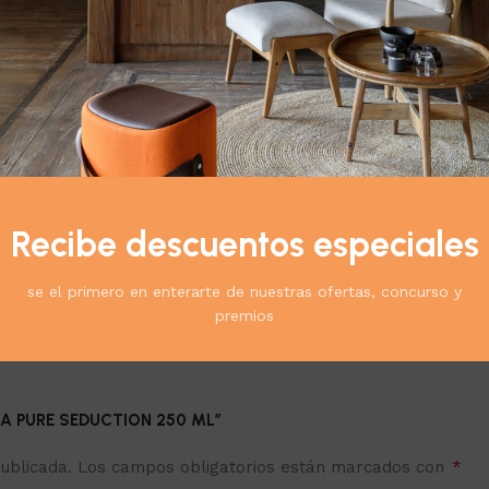
cto:
Recibe descuentos especiales
se el primero en enterarte de nuestras ofertas, concurso y
premios
GUA PURE SEDUCTION 250 ML”
*
ublicada.
Los campos obligatorios están marcados con