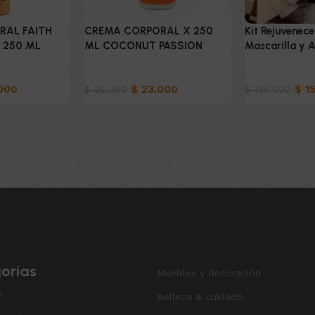
RAL FAITH
CREMA CORPORAL X 250
Kit Rejuvenec
 250 ML
ML COCONUT PASSION
Mascarilla y 
ado
Belleza & Cuidado
Belleza & Cu
000
$
23.000
$
15
$
26.000
$
185.000
o
Añadir al carrito
Añadir al carri
orias
Muebles y decoración
s
Belleza & cuidado