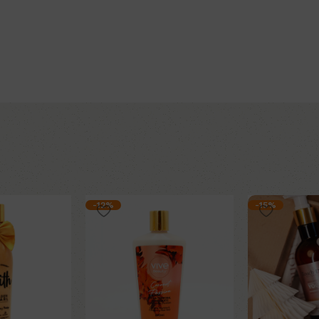
-12%
-15%