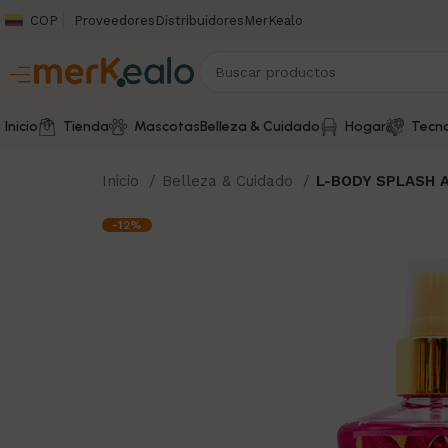
COP
Proveedores
Distribuidores
MerKealo
Inicio
Tienda
Mascotas
Belleza & Cuidado
Hogar
Tecno
Inicio
Belleza & Cuidado
L-BODY SPLASH 
-12%