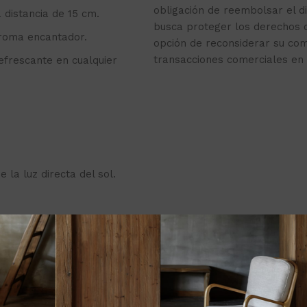
obligación de reembolsar el d
 distancia de 15 cm.
busca proteger los derechos 
roma encantador.
opción de reconsiderar su co
transacciones comerciales en 
efrescante en cualquier
 la luz directa del sol.
dulce y atractiva.
a piel.
 de Pure Seduction!
💘