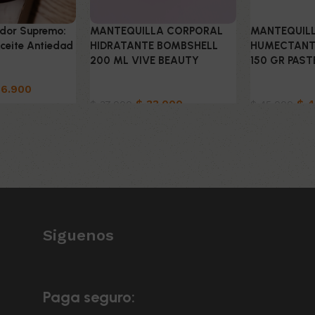
edor Supremo:
MANTEQUILLA CORPORAL
MANTEQUIL
Aceite Antiedad
HIDRATANTE BOMBSHELL
HUMECTANT
200 ML VIVE BEAUTY
150 GR PAST
idado
6.900
Belleza & Cuidado
Belleza & C
$
33.000
$
4
$
37.000
$
45.000
to
Añadir al carrito
Añadir al car
Siguenos
Paga seguro: