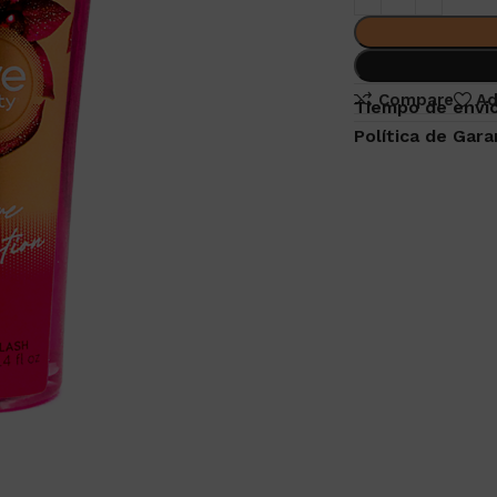
Compare
Ad
Tiempo de envio
Política de Gara