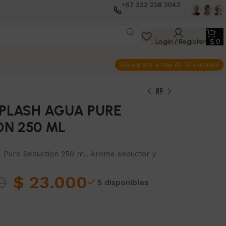
+57 333 228 2043
Login / Register
$
0
Envio gratis a más de 70 ciudades
PLASH AGUA PURE
ON 250 ML
 Pure Seduction 250 ml. Aroma seductor y
0
$
23.000
5 disponibles