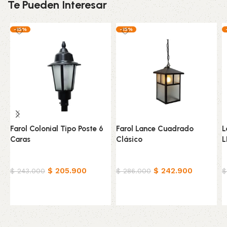
Te Pueden Interesar
-15%
-15%
Farol Colonial Tipo Poste 6
Farol Lance Cuadrado
L
Caras
Clásico
L
Hogar
Hogar
H
$
205.900
$
242.900
$
243.000
$
286.000
$
Añadir al carrito
Añadir al carrito
Read More