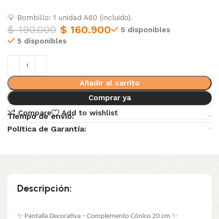
💡 Bombillo: 1 unidad A60 (incluido).
$
190.000
$
160.900
5 disponibles
5 disponibles
Añadir al carrito
Comprar ya
Compare
Add to wishlist
Tiempo de envio:
Política de Garantía:
Descripción:
✨ Pantalla Decorativa – Complemento Cónico 20 cm ✨