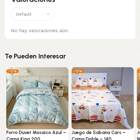
No hay valoraciones aún.
Te Pueden Interesar
-15%
-15%
Forro Duvet Mosaico Azul –
Juego de Sabana Cars –
J
Cama King 200
Cama Doble – 140
N