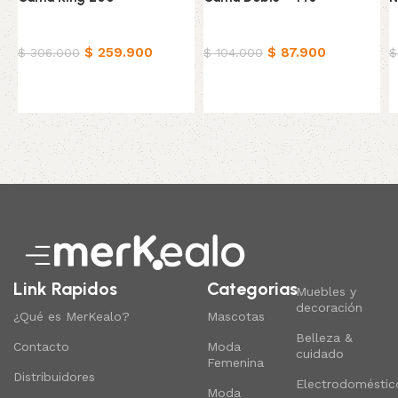
Ropa de cama
Ropa de cama
R
$
259.900
$
87.900
$
306.000
$
104.000
$
Añadir al carrito
Añadir al carrito
Read More
Link Rapidos
Categorias
Muebles y
decoración
¿Qué es MerKealo?
Mascotas
Belleza &
Contacto
Moda
cuidado
Femenina
Distribuidores
Electrodoméstic
Moda