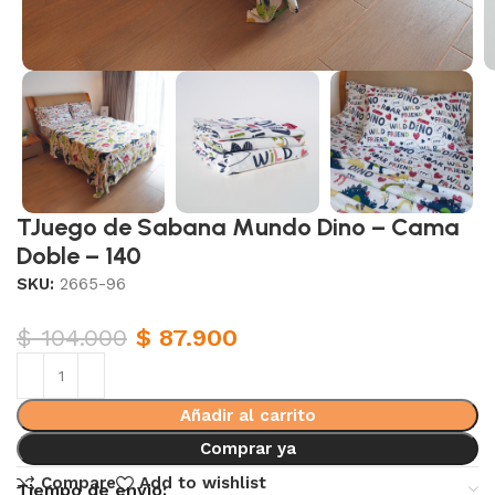
TJuego de Sabana Mundo Dino – Cama
Doble – 140
SKU:
2665-96
$
104.000
$
87.900
Añadir al carrito
Comprar ya
Compare
Add to wishlist
Tiempo de envio: