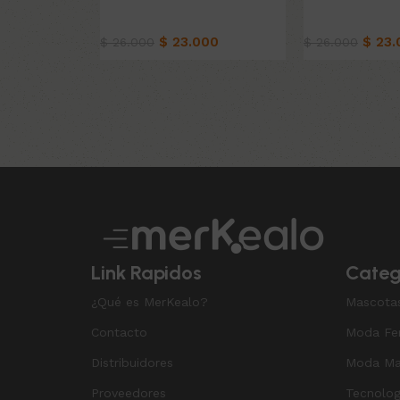
Belleza & Cuidado
Belleza & Cuid
$
23.000
$
23.
$
26.000
$
26.000
Añadir al carrito
Añadir al carrit
Read More
Link Rapidos
Categ
¿Qué es MerKealo?
Mascota
Contacto
Moda Fe
Distribuidores
Moda Ma
Proveedores
Tecnolog