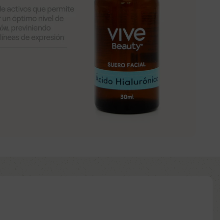
Añadir al carrito
Comprar ya
d to wishlist
:
ntía: