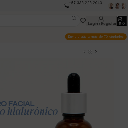
+57 333 228 2043
Login / Register
$
0
Envio gratis a más de 70 ciudades
CIAL 30 ML
IALURONICO
o Hialurónico 30 ml Vive Beauty. Hidratación
ave y rejuvenecida.
0
$
37.000
3 disponibles