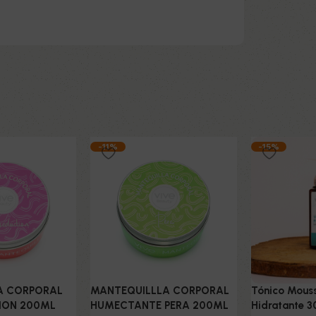
-11%
-15%
A CORPORAL
MANTEQUILLLA CORPORAL
Tónico Mouss
ION 200ML
HUMECTANTE PERA 200ML
Hidratante 3