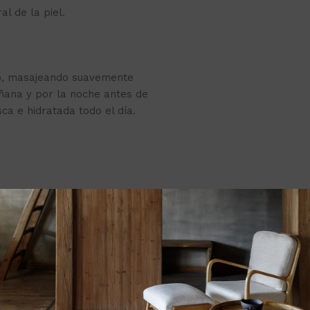
l de la piel.
eco, masajeando suavemente
ñana y por la noche antes de
ca e hidratada todo el día.
e la luz solar directa.
poder del ácido hialurónico! 💧✨