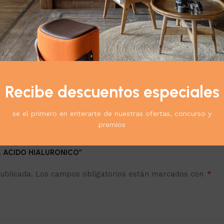
cto:
Recibe descuentos especiales
se el primero en enterarte de nuestras ofertas, concurso y
premios
 ML ACIDO HIALURONICO”
*
ublicada.
Los campos obligatorios están marcados con