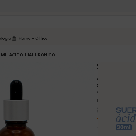
logía
Home – Office
 ML ACIDO HIALURONICO
SUERO FA
ACIDO H
SKU:
10365-4
Suero Facial Ácid
profunda, piel su
$
42.00
3 disponibles