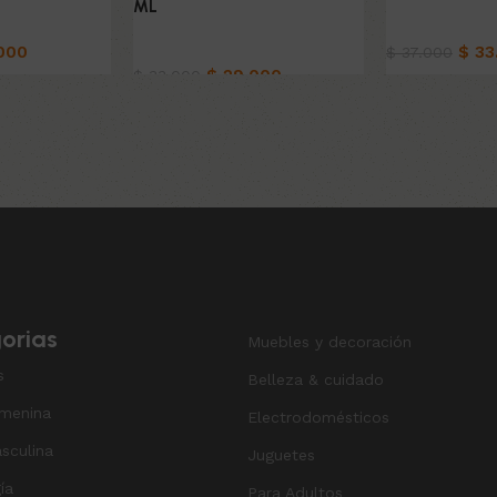
ML
ado
Belleza & Cu
000
Belleza & Cuidado
$
33
$
37.000
$
29.000
$
33.000
o
Añadir al carri
Añadir al carrito
orias
Muebles y decoración
s
Belleza & cuidado
menina
Electrodomésticos
sculina
Juguetes
ía
Para Adultos