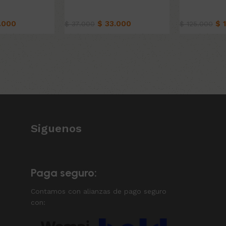
idado
Belleza & Cuidado
Belleza & C
.000
$
33.000
$
1
$
37.000
$
125.000
to
Añadir al carrito
Añadir al car
Siguenos
Paga seguro:
Contamos con alianzas de pago seguro
con: