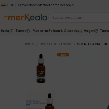
COP
Proveedores
Distribuidores
MerKealo
Inicio
Tienda
Mascotas
Belleza & Cuidado
Hogar
Tecno
Inicio
Belleza & Cuidado
SUERO FACIAL 30
-12%